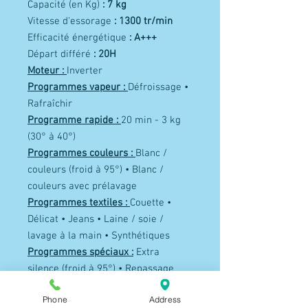
Capacité (en Kg)
: 7 kg
Vitesse d'essorage
: 1300 tr/min
Efficacité énergétique
: A+++
Départ différé
: 20H
Moteur :
Inverter
Programmes vapeur :
Défroissage •
Rafraîchir
Programme rapide :
20 min - 3 kg
(30° à 40°)
Programmes couleurs :
Blanc /
couleurs (froid à 95°) • Blanc /
couleurs avec prélavage
Programmes textiles :
Couette •
Délicat • Jeans • Laine / soie /
lavage à la main • Synthétiques
Programmes spéciaux :
Extra
silence (froid à 95°) • Repassage
facile (froid à 60°)
Phone
Address
Programmes éco. :
Coton éco (40° à