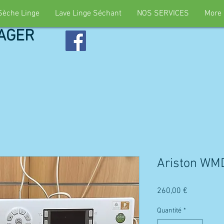
Sèche Linge
Lave Linge Séchant
NOS SERVICES
More
AGER
Ariston WM
Prix
260,00 €
Quantité
*