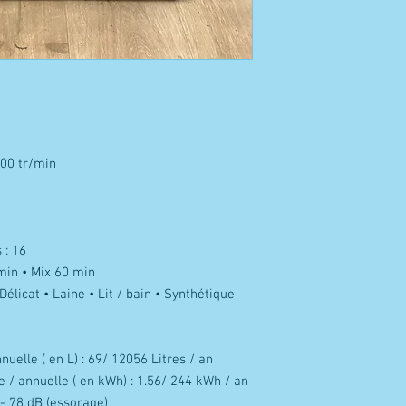
400 tr/min
 : 16
min • Mix 60 min
élicat • Laine • Lit / bain • Synthétique
uelle ( en L) : 69/ 12056 Litres / an
 / annuelle ( en kWh) : 1.56/ 244 kWh / an
 - 78 dB (essorage)