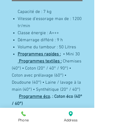
Capacité de : 7 kg
Vitesse d'essorage max de : 1200
tr/min
Classe énergie : A+++
Démarrage différé : 9 h
Volume du tambour : 50 Litres
Programmes rapides :
• Mini 30
Programmes textiles :
Chemises
(40°) • Coton (20° / 40° / 90°) •
Coton avec prélavage (60°) •
Doudoune (40°) • Laine / lavage à la
main (40°) • Synthétique (20° / 40°)
Programme éco
. : Coton éco (40°
/ 60°)
Consommation d'eau :par cycle
/annuelle ( en L) : 47 /
Phone
Address
9899 Litres / an