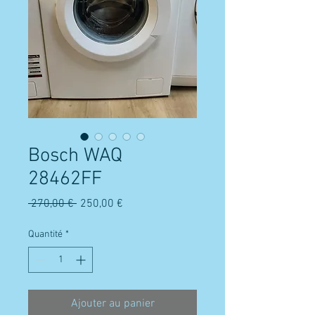
Bosch WAQ
28462FF
Prix
Prix
 270,00 € 
250,00 €
original
promotionnel
Quantité
*
Ajouter au panier