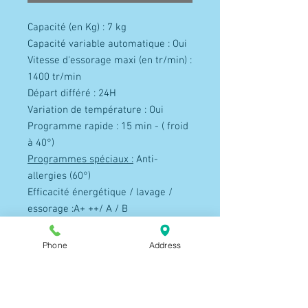
Capacité (en Kg) : 7 kg
Capacité variable automatique : Oui
Vitesse d'essorage maxi (en tr/min) :
1400 tr/min
Départ différé : 24H
Variation de température : Oui
Programme rapide : 15 min - ( froid
à 40°)
Programmes spéciaux :
Anti-
allergies (60°)
Efficacité énergétique / lavage /
essorage :A+ ++/ A / B
Consommation d’eau : annuelle (en
L) : 81400l
Phone
Address
Consommation d'énergie annuelle
(en kWh) : 179 kWh
Niveaux sonores :Lavage : 49 dB(A)