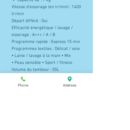
Capacité de : 7 kg
Vitesse d'essorage (en tr/min) : 1400
tr/min
Départ différé : Oui
Efficacité énergétique / lavage /
essorage : A+++ / A / B
Programme rapide : Express 15 min
Programmes textiles : Délicat / soie
• Laine / lavage à la main • Mix
• Peau sensible • Sport / fitness
Volume du tambour : 55L
Consommation d'énergie: cycle /
annuelle (en kWh) – 1,05 / 210 kWh
Phone
Address
Consommation d'eau : cycle /
annuelle (en L)- 47/ 9400 L
Niveau sonore (lavage) 55 dB
Niveau sonore ( essorage) 72 dB
Dimensions ( HxLxP en cm ) : 84.7
/ 60 / 59 cm