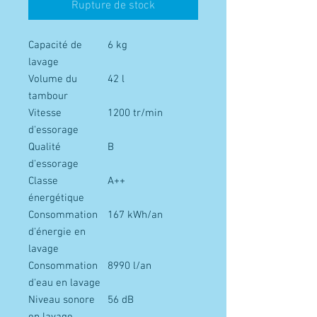
Rupture de stock
Capacité de
6 kg
lavage
Volume du
42 l
tambour
Vitesse
1200 tr/min
d'essorage
Qualité
B
d'essorage
Classe
A++
énergétique
Consommation
167 kWh/an
d'énergie en
lavage
Consommation
8990 l/an
d'eau en lavage
Niveau sonore
56 dB
en lavage