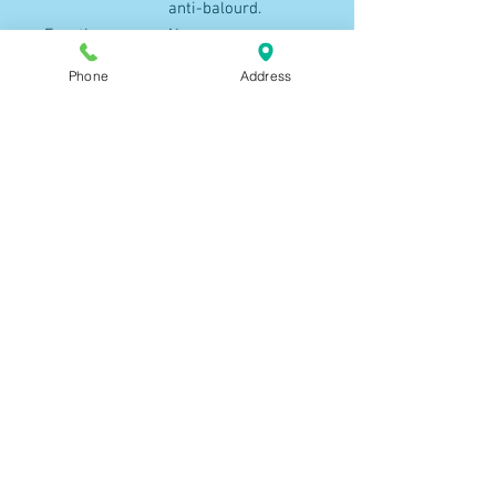
anti-balourd.
Fonction vapeur
Non
Intelligent
Non
Phone
Address
Roulettes
Oui
Autres
2 pieds réglables +
particularités
2 roulettes
Format
Standard
Hauteur
89 cm
Largeur (cm)
40 cm
Profondeur (cm)
60 cm
Finition
Blanc
Appareil
Non
connecté
Origine de
France
fabrication
136 Route de Schirmeck