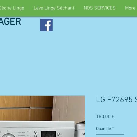
Sèche Linge
Lave Linge Séchant
NOS SERVICES
More
AGER
LG F72695 
Prix
180,00 €
Quantité
*