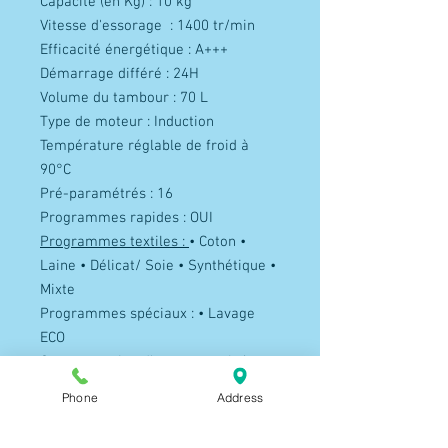
Capacité (en Kg) : 10 kg
Vitesse d'essorage : 1400 tr/min
Efficacité énergétique : A+++
Démarrage différé : 24H
Volume du tambour : 70 L
Type de moteur : Induction
Température réglable de froid à
90°C
Pré-paramétrés : 16
Programmes rapides : OUI
Programmes textiles :
• Coton •
Laine • Délicat/ Soie • Synthétique •
Mixte
Programmes spéciaux : • Lavage
ECO
Consommation d’eau par cycle/
annuelle (en L) : 65/12900 L
Phone
Address
Consommation d'énergie par cycle /
annuelle (en kWh) : 0.96 / 193 kWh