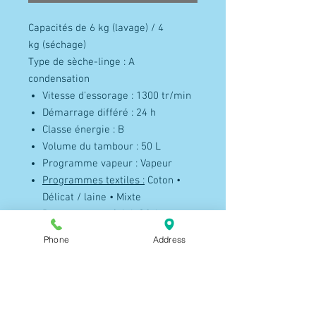
Capacités de 6 kg (lavage) / 4
kg (séchage)
Type de sèche-linge : A
condensation
Vitesse d'essorage : 1300 tr/min
Démarrage différé : 24 h
Classe énergie : B
Volume du tambour : 50 L
Programme vapeur : Vapeur
Programmes textiles :
Coton •
Délicat / laine • Mixte
Programme spécial :Séchage
doux • Séchage fort
Phone
Address
Consommations d'eau lavage +
séchage par cycle/annuelle : 54 /
10800 Litres / an
Consommations électriques : Lav.