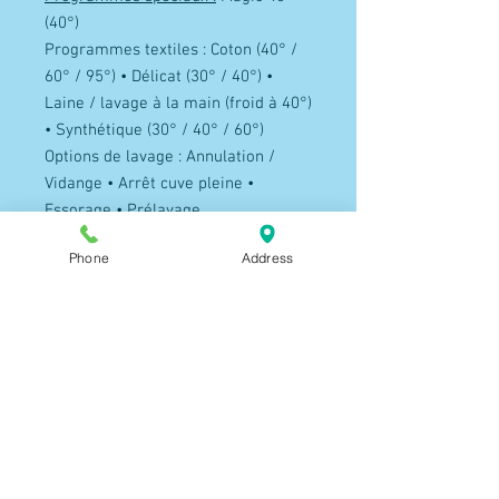
(40°)
Programmes textiles : Coton (40° /
60° / 95°) • Délicat (30° / 40°) •
Laine / lavage à la main (froid à 40°)
• Synthétique (30° / 40° / 60°)
Options de lavage : Annulation /
Vidange • Arrêt cuve pleine •
Essorage • Prélavage
• Rapide • Rinçage plus
Phone
Address
Efficacité énergétique / lavage /
essorage :A++/ A / B
Coût annuel Lavage : 62.86
€ (approximatif)
Consommation d’eau : annuelle (en
L) : 8926l
Consommation d'énergie annuelle
(en kWh) : 173 kWh
Niveaux sonores :Lavage : 59 dB(A)